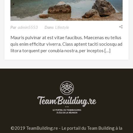
Par
Admin5553
Dans
Lifestyle
Mauris pulvinar at est vitae faucibus. Maecenas eu tellus
quis enim efficitur viverra. Class aptent taciti sociosqu ad
litora torquent per conubia nostra, per inceptos […]
©2019 TeamBuilding.re - Le portail du Team Building à la